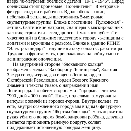
вверх 48-метровый обелиск с датами "1941 - 1945". Перед
обелиском стоят бронзовые "Победители" - 8-метровые
фигуры солдата и рабочего. Вдоль обеих границ
небольшой эспланады выстроились 5-метровые
скульптурные группы. Ближе к гостинице "Пулковская" -
лётчик, балтийские матросы, снайперы в маскировочных
халатах; строители легендарного "Лужского рубежа" и
укреплений на ближних подступах к городу - женщины с
лопатами и мужчины с рельсом. Ближе к зданию РНИИ
"Электростандарт" - идущие в атаку солдаты, работницы
Трудового фронта; мать, провожающая на войну сына и
ленинградские ополченцы.
На внутренней стороне "блокадного кольца"
изображены медаль "За оборону Ленинграда", Золотая
Звезда города-героя, два ордена Ленина, орден
Октябрьской Революции, орден Боевого Красного
Знамени и тексты Указов о награждении ими
Ленинграда. По обеим сторонам от "прорыва" читаем
"900 дней - 900 ночей". Ниже, под елями, замурованы
капсулы с землёй из городов-героев. Внутри кольца, то
есть, внутри осаждённого города мы видим 6-фигурную
скульптурную группу "Жертвы блокады": мать держит на
руках убитого во время бомбардировки ребёнка, девушка
пытается приподнять раненую подругу, солдат
поддерживает истощённую голодом женщину,