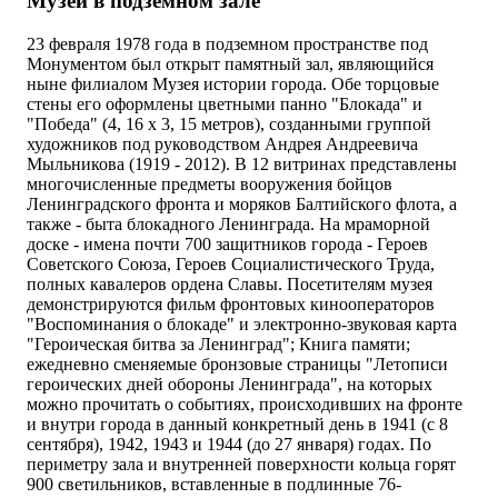
Музей в подземном зале
23 февраля 1978 года в подземном пространстве под
Монументом был открыт памятный зал, являющийся
ныне филиалом Музея истории города. Обе торцовые
стены его оформлены цветными панно "Блокада" и
"Победа" (4, 16 х 3, 15 метров), созданными группой
художников под руководством Андрея Андреевича
Мыльникова (1919 - 2012). В 12 витринах представлены
многочисленные предметы вооружения бойцов
Ленинградского фронта и моряков Балтийского флота, а
также - быта блокадного Ленинграда. На мраморной
доске - имена почти 700 защитников города - Героев
Советского Союза, Героев Социалистического Труда,
полных кавалеров ордена Славы. Посетителям музея
демонстрируются фильм фронтовых кинооператоров
"Воспоминания о блокаде" и электронно-звуковая карта
"Героическая битва за Ленинград"; Книга памяти;
ежедневно сменяемые бронзовые страницы "Летописи
героических дней обороны Ленинграда", на которых
можно прочитать о событиях, происходивших на фронте
и внутри города в данный конкретный день в 1941 (с 8
сентября), 1942, 1943 и 1944 (до 27 января) годах. По
периметру зала и внутренней поверхности кольца горят
900 светильников, вставленные в подлинные 76-