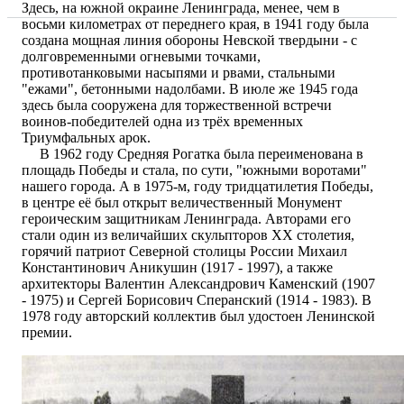
Здесь, на южной окраине Ленинграда, менее, чем в
восьми километрах от переднего края, в 1941 году была
создана мощная линия обороны Невской твердыни - с
долговременными огневыми точками,
противотанковыми насыпями и рвами, стальными
"ежами", бетонными надолбами. В июле же 1945 года
здесь была сооружена для торжественной встречи
воинов-победителей одна из трёх временных
Триумфальных арок.
В 1962 году Средняя Рогатка была переименована в
площадь Победы и стала, по сути, "южными воротами"
нашего города. А в 1975-м, году тридцатилетия Победы,
в центре её был открыт величественный Монумент
героическим защитникам Ленинграда. Авторами его
стали один из величайших скульпторов ХХ столетия,
горячий патриот Северной столицы России Михаил
Константинович Аникушин (1917 - 1997), а также
архитекторы Валентин Александрович Каменский (1907
- 1975) и Сергей Борисович Сперанский (1914 - 1983). В
1978 году авторский коллектив был удостоен Ленинской
премии.