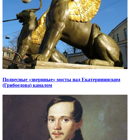
Подвесные «звериные» мосты над Екатерининским
(Грибоедова) каналом