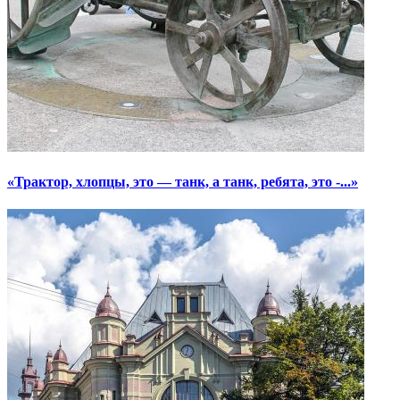
«Трактор, хлопцы, это — танк, а танк, ребята, это -...»