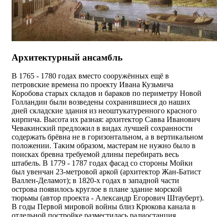
Архитектурный ансамбль
В 1765 - 1780 годах вместо сооружённых ещё в
петровские времена по проекту Ивана Кузьмича
Коробова старых складов и бараков по периметру Новой
Голландии были возведены сохранившиеся до наших
дней складские здания из неоштукатуренного красного
кирпича. Высота их разная: архитектор Савва Иванович
Чевакинский предложил в видах лучшей сохранности
содержать брёвна не в горизонтальном, а в вертикальном
положении. Таким образом, мастерам не нужно было в
поисках бревна требуемой длины перебирать весь
штабель. В 1779 - 1787 годах фасад со стороны Мойки
был увенчан 23-метровой аркой (архитектор Жан-Батист
Валлен-Деламот); в 1820-х годах в западной части
острова появилось круглое в плане здание морской
тюрьмы (автор проекта - Александр Егорович Штауберт).
В годы Первой мировой войны близ Крюкова канала в
отдельной постройке разместилась радиостанция,