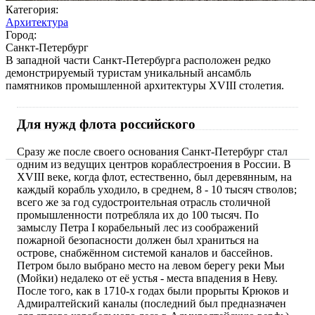
Категория:
Архитектура
Город:
Санкт-Петербург
В западной части Санкт-Петербурга расположен редко
демонстрируемый туристам уникальный ансамбль
памятников промышленной архитектуры XVIII столетия.
Для нужд флота российского
Сразу же после своего основания Санкт-Петербург стал
одним из ведущих центров кораблестроения в России. В
XVIII веке, когда флот, естественно, был деревянным, на
каждый корабль уходило, в среднем, 8 - 10 тысяч стволов;
всего же за год судостроительная отрасль столичной
промышленности потребляла их до 100 тысяч. По
замыслу Петра I корабельный лес из соображений
пожарной безопасности должен был храниться на
острове, снабжённом системой каналов и бассейнов.
Петром было выбрано место на левом берегу реки Мьи
(Мойки) недалеко от её устья - места впадения в Неву.
После того, как в 1710-х годах были прорыты Крюков и
Адмиралтейский каналы (последний был предназначен