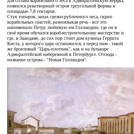
для сплава корабельного леса в Адмиралтейскую верфь),
появился рукотворный остров треугольной формы и
площадью 7,8 гектаров.
Стук топоров, запах свежесрубленного леса, скрип
корабельных снастей, разноязыкая речь - всё это
напоминало Петру любимую им Голландию, где он в
своё время обучался кораблестроительному мастерству и
где, в Заандаме, до сих пор стоит дом кузнеца Геррита
Киста, у которого царь остановился, а перед ним - такой
же бронзовый "Царь-плотник", как и на бульваре
Адмиралтейской набережной в Петербурге. Отсюда -
название острова - "Новая Голландия".