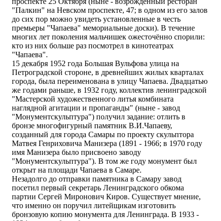
проспекте 25 Октября (ныне - возрождённый ресторан
"Палкин" на Невском проспекте, 47; в одном из его залов
до сих пор можно увидеть установленные в честь
премьеры "Чапаева" мемориальные доски). В течение
многих лет поколения мальчишек ожесточённо спорили:
кто из них больше раз посмотрел в кинотеатрах
"Чапаева".
15 декабря 1952 года Большая Вульфова улица на
Петроградской стороне, в древнейших жилых кварталах
города, была переименована в улицу Чапаева. Двадцатью
же годами раньше, в 1932 году, коллектив ленинградской
"Мастерской художественного литья комбината
наглядной агитации и пропаганды" (ныне - завод
"Монументскульптура") получил задание: отлить в
бронзе многофигурный памятник В.И.Чапаеву,
созданный для города Самары по проекту скульптора
Матвея Генриховича Манизера (1891 - 1966; в 1970 году
имя Манизера было присвоено заводу
"Монументскульптура"). В том же году монумент был
открыт на площади Чапаева в Самаре.
Незадолго до отправки памятника в Самару завод
посетил первый секретарь Ленинградского обкома
партии Сергей Миронович Киров. Существует мнение,
что именно он поручил литейщикам изготовить
бронзовую копию монумента для Ленинграда. В 1933 -