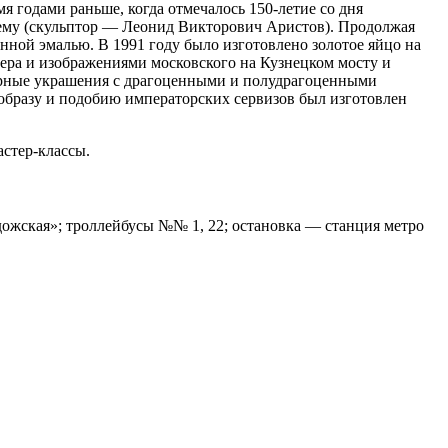
я годами раньше, когда отмечалось 150-летие со дня
к ему (скульптор — Леонид Викторович Аристов). Продолжая
ой эмалью. В 1991 году было изготовлено золотое яйцо на
ера и изображениями московского на Кузнецком мосту и
ирные украшения с драгоценными и полудрагоценными
 образу и подобию императорских сервизов был изготовлен
астер-классы.
Ладожская»; троллейбусы №№ 1, 22; остановка — станция метро