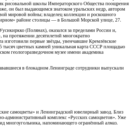
ник рисовальной школы Императорского Общества поощрения
иже, он был выдающимся знатоком уральских недр, автором
вой мировой войны; владелец коллекции и роскошного
елирном» районе столицы — в Большой Морской улице, 27.
усикиркко (Полянах), оказался за пределами России и,
», на протяжении десятилетий многократно
та изготовили первые звёзды, увенчавшие Кремлёвские
 45 тысяч цветных камней уникальная карта СССР площадью
ьском геологоразведочном музее имени академика
ававшиеся в блокадном Ленинграде сотрудники выпускали
ские самоцветы» и Ленинградский ювелирный завод. Близ
енно-административный комплекс «Русских самоцветов». Уже
л вид многоугольника, напоминающего огранённый алмаз.