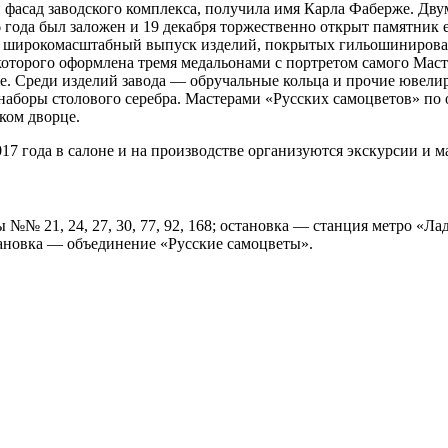
 фасад заводского комплекса, получила имя Карла Фаберже. Двум
6 года был заложен и 19 декабря торжественно открыт памятни
 широкомасштабный выпуск изделий, покрытых гильошинированн
оторого оформлена тремя медальонами с портретом самого Маст
же. Среди изделий завода — обручальные кольца и прочие ювел
наборы столового серебра. Мастерами «Русских самоцветов» по
ком дворце.
7 года в салоне и на производстве организуются экскурсии и м
ы №№ 21, 24, 27, 30, 77, 92, 168; остановка — станция метро «
тановка — объединение «Русские самоцветы».