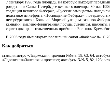
7 сентября 1998 года площадь, на которую выходит парадный
рождения в Санкт-Петербурге великого ювелира, 30 мая 199
традиции великого Фаберже, «Русские самоцветы» наладили
подставке из нефрита «Посвящение Фаберже», поверхность к
петербургского в Большой Морской улице магазинов Фабер
камнями, эмалево-филигранная посуда, сувениры, шахматы, 
сервиз для правительственных приёмов в Большом Кремлёвс
В 2005 году был открыт ювелирный салон «Фаберже 8». С 201
Как добраться
станция метро «Ладожская»; трамваи №№ 8, 59, 63, 64; автобус
«Ладожская»/Заневский проспект; автобусы №№ 5, 82, 123; ос