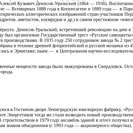
 Алексей Кузьмич Денисов-Уральский (1864 — 1936). Воспитан
исле — Всемирных 1888 года в Копенгагене и 1889 года — в Пар
атирических аллегорических изображений стран-участников Пер
андритов, аметистов, изумрудов и др.) в самом престижном «юв
ёрнуто. Денисов-Уральский, встретивший революцию на даче в У
оду был организован Государственный трест «Русские самоцветы
производствами. В 1935 году 250 сотрудников завода № 2 трес
обрана в технике древней флорентийской и русской мозаики из
дилась в Эрмитаже; ныне — в Центральном научно-исследовател
венные мощности завода были эвакуированы в Свердловск. Ост
орода.
уюся в Гостином дворе Лениградскую ювелирную фабрику, «Рус
пекте Энергетиков тогда же стали возводить новый производств
ый строительством в 1979 году ансамбль зданий в итоге получи
ым знаком объединения (с 1993 года — акционерного общества).