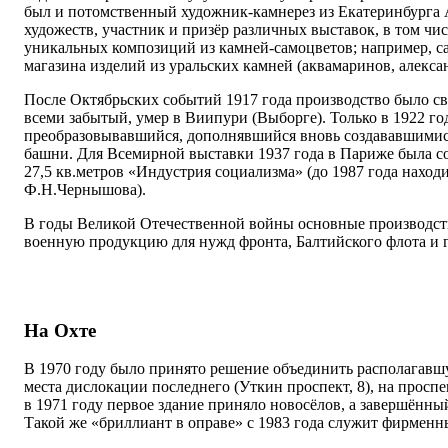
был и потомственный художник-камнерез из Екатеринбурга
художеств, участник и призёр различных выставок, в том ч
уникальных композиций из камней-самоцветов; например, с
магазина изделий из уральских камней (аквамаринов, алекс
После Октябрьских событий 1917 года производство было св
всеми забытый, умер в Виипури (Выборге). Только в 1922 г
преобразовывавшийся, дополнявшийся вновь создававшимися 
башни. Для Всемирной выставки 1937 года в Париже была с
27,5 кв.метров «Индустрия социализма» (до 1987 года нахо
Ф.Н.Чернышова).
В годы Великой Отечественной войны основные производст
военную продукцию для нужд фронта, Балтийского флота и г
На Охте
В 1970 году было принято решение объединить располагавш
места дислокации последнего (Уткин проспект, 8), на прос
в 1971 году первое здание приняло новосёлов, а завершённ
Такой же «бриллиант в оправе» с 1983 года служит фирменн